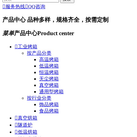

服务热线

QQ咨询
产品中心
品种多样，规格齐全，按需定制
菜单
产品中心
Product center

工业烤箱
按产品分类
高温烤箱
低温烤箱
恒温烤箱
无尘烤箱
真空烤箱
通用型烤箱
按行业分类
饰品烤箱
食品烤箱

真空烘箱

隧道炉

低温烘箱