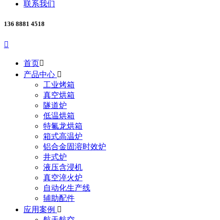
联系我们
136 8881 4518

首页

产品中心

工业烤箱
真空烘箱
隧道炉
低温烘箱
特氟龙烘箱
箱式高温炉
铝合金固溶时效炉
井式炉
液压含浸机
真空淬火炉
自动化生产线
辅助配件
应用案例

航天航空