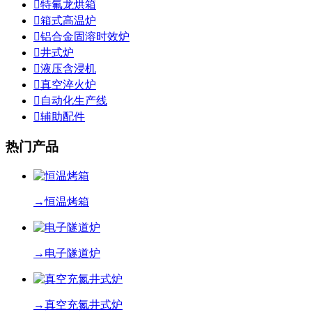

特氟龙烘箱

箱式高温炉

铝合金固溶时效炉

井式炉

液压含浸机

真空淬火炉

自动化生产线

辅助配件
热门产品
→
恒温烤箱
→
电子隧道炉
→
真空充氮井式炉