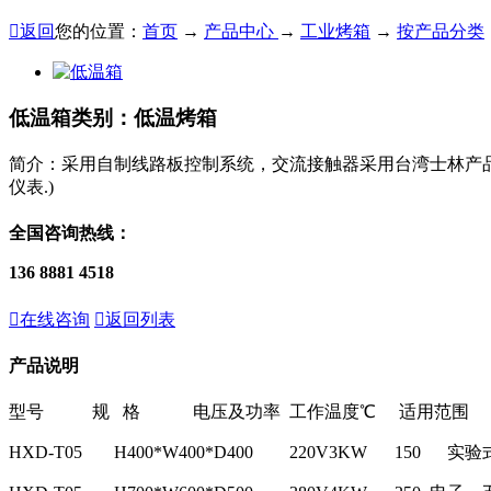

返回
您的位置：
首页
→
产品中心
→
工业烤箱
→
按产品分类
低温箱
类别：低温烤箱
简介：采用自制线路板控制系统，交流接触器采用台湾士林产品，
仪表.)
全国咨询热线：
136 8881 4518

在线咨询

返回列表
产品说明
型号
规 格
电压及功率
工作温度℃
适用范围
HXD-T05
H400*W400*D400
220V3KW
150
实验