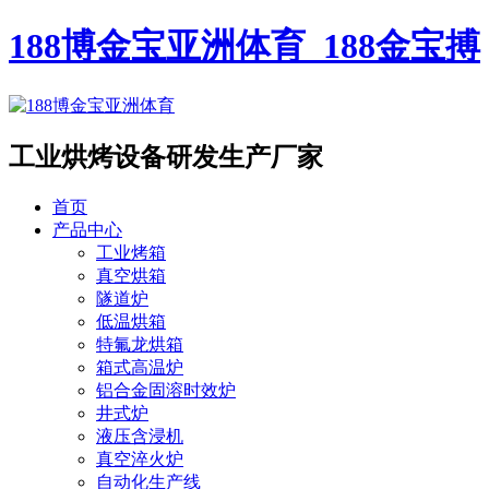
188博金宝亚洲体育_188金宝搏
工业烘烤设备
研发生产厂家
首页
产品中心
工业烤箱
真空烘箱
隧道炉
低温烘箱
特氟龙烘箱
箱式高温炉
铝合金固溶时效炉
井式炉
液压含浸机
真空淬火炉
自动化生产线