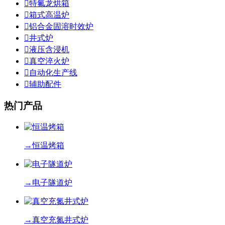

特氟龙烘箱

箱式高温炉

铝合金固溶时效炉

井式炉

液压含浸机

真空淬火炉

自动化生产线

辅助配件
热门产品
→
恒温烤箱
→
电子隧道炉
→
真空充氮井式炉