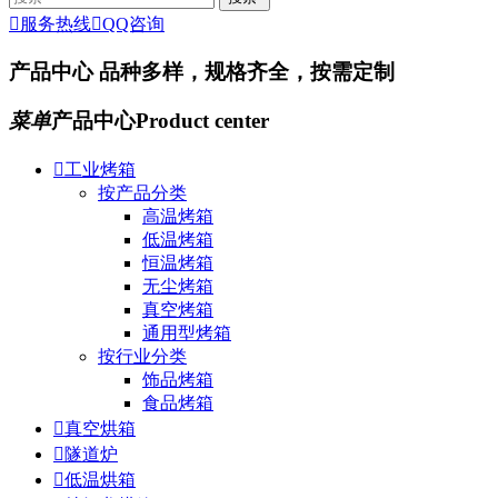

服务热线

QQ咨询
产品中心
品种多样，规格齐全，按需定制
菜单
产品中心
Product center

工业烤箱
按产品分类
高温烤箱
低温烤箱
恒温烤箱
无尘烤箱
真空烤箱
通用型烤箱
按行业分类
饰品烤箱
食品烤箱

真空烘箱

隧道炉

低温烘箱