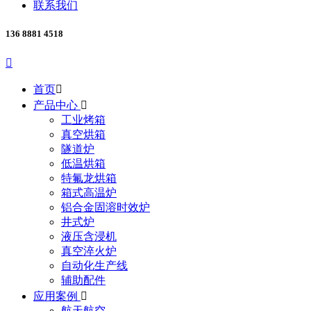
联系我们
136 8881 4518

首页

产品中心

工业烤箱
真空烘箱
隧道炉
低温烘箱
特氟龙烘箱
箱式高温炉
铝合金固溶时效炉
井式炉
液压含浸机
真空淬火炉
自动化生产线
辅助配件
应用案例

航天航空