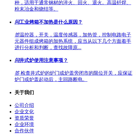
种，适用于通常钢材的淬火、回火、退火。高温钎焊、
粉末冶金和烧结等。
问
工业烤箱不加热是什么原因？
答
温控器，开关，温度传感器，加热管，控制电路电子
元器件组成烤箱的加热系统，应当从以下几个方面着手
进行分析和判断，查找故障原...
问
井式炉使用注意事项？
答
检查井式炉的炉门或炉盖旁闭市的限位开关，应保证
炉门或炉盖起动后，主回路断电。
关于我们
公司介绍
企业文化
资质荣誉
企业环境
合作伙伴