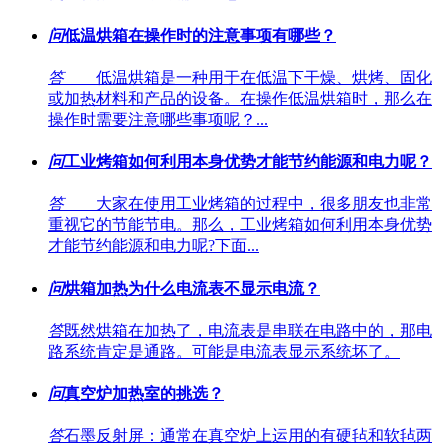
问
低温烘箱在操作时的注意事项有哪些？
答
低温烘箱是一种用于在低温下干燥、烘烤、固化
或加热材料和产品的设备。在操作低温烘箱时，那么在
操作时需要注意哪些事项呢？...
问
工业烤箱如何利用本身优势才能节约能源和电力呢？
答
大家在使用工业烤箱的过程中，很多朋友也非常
重视它的节能节电。那么，工业烤箱如何利用本身优势
才能节约能源和电力呢?下面...
问
烘箱加热为什么电流表不显示电流？
答
既然烘箱在加热了，电流表是串联在电路中的，那电
路系统肯定是通路。可能是电流表显示系统坏了。
问
真空炉加热室的挑选？
答
石墨反射屏：通常在真空炉上运用的有硬毡和软毡两