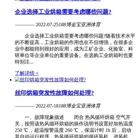
企业选择工业烘箱需要考虑哪些问题?
———— 2022-07-25
188博金宝亚洲体育
企业选择工业烘箱需要考虑哪些问题?随着技术水平
的不断提高，工业烘箱的作用也在不但增强，在很多企
业中都能得到很好的应用，成为工矿企业、化验室、科
研单位等企业单位的重要设备。在选购工业烘箱时也要
特别注...
了解详情 +
丝印烘箱突发性故障如何处理?
———— 2022-07-18
188博金宝亚洲体育
一、故障现象描述 闭合 热风循环烘箱 空气开
关，按照该热风循环烘箱的操作说明书设置好加热温度
250 ℃ ，超温报警温度 260 ℃ ，保温计时 1h 后，启动
其自动运行程序，热风循环烘箱的循环风机、进风机、