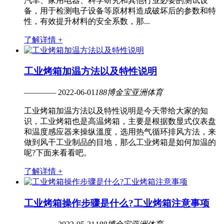
汽车、家用电器、科学研究和其他行业必要的测试设
备，用于检测电子设备等原材料造成破坏后的参数和特
性，有效提升材料的安全系数，那...
了解详情 +
工业烤箱加温方法以及特性说明
———— 2022-06-01
188博金宝亚洲体育
工业烤箱加温方法以及特性说明是今天带给大家的知
识，工业烤箱也是高温烤箱，主要是根据数显式仪表盘
和温度感应器来操纵溫度，选用热气循环排风方法，来
做到风干工业制品的目地，那么工业烤箱是如何加温的
呢?下面来看看吧。
了解详情 +
工业烤箱操作步骤是什么?工业烤箱注意事项