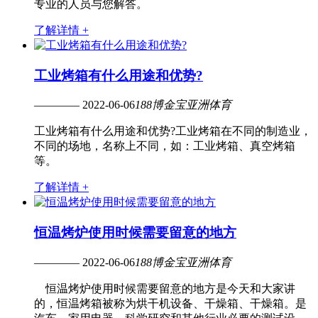
专业的人员与您解答。
了解详情 +
工业烤箱有什么用途和优势?
———— 2022-06-06
188博金宝亚洲体育
工业烤箱有什么用途和优势?工业烤箱在不同的制造业，
不同的场地，名称上不同，如：工业烤箱、真空烤箱
等。
了解详情 +
恒温烤炉使用时候需要留意的地方
———— 2022-06-06
188博金宝亚洲体育
恒温烤炉使用时候需要留意的地方是今天和大家讲
的，恒温烤箱被称为烘干机设备、干燥箱、干燥箱。是