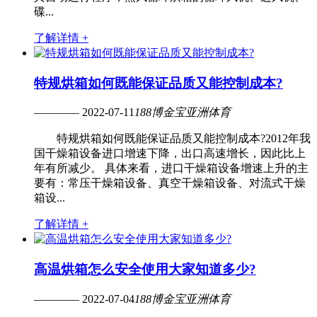
碟...
了解详情 +
特规烘箱如何既能保证品质又能控制成本?
———— 2022-07-11
188博金宝亚洲体育
特规烘箱如何既能保证品质又能控制成本?2012年我
国干燥箱设备进口增速下降，出口高速增长，因此比上
年有所减少。 具体来看，进口干燥箱设备增速上升的主
要有：常压干燥箱设备、真空干燥箱设备、对流式干燥
箱设...
了解详情 +
高温烘箱怎么安全使用大家知道多少?
———— 2022-07-04
188博金宝亚洲体育