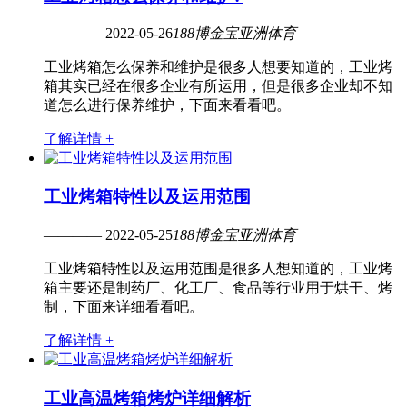
———— 2022-05-26
188博金宝亚洲体育
工业烤箱怎么保养和维护是很多人想要知道的，工业烤
箱其实已经在很多企业有所运用，但是很多企业却不知
道怎么进行保养维护，下面来看看吧。
了解详情 +
工业烤箱特性以及运用范围
———— 2022-05-25
188博金宝亚洲体育
工业烤箱特性以及运用范围是很多人想知道的，工业烤
箱主要还是制药厂、化工厂、食品等行业用于烘干、烤
制，下面来详细看看吧。
了解详情 +
工业高温烤箱烤炉详细解析