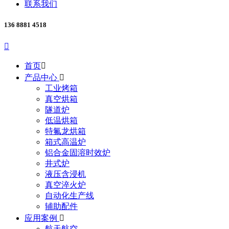
联系我们
136 8881 4518

首页

产品中心

工业烤箱
真空烘箱
隧道炉
低温烘箱
特氟龙烘箱
箱式高温炉
铝合金固溶时效炉
井式炉
液压含浸机
真空淬火炉
自动化生产线
辅助配件
应用案例

航天航空