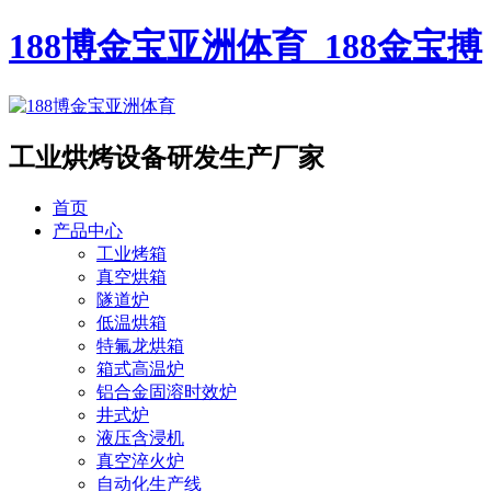
188博金宝亚洲体育_188金宝搏
工业烘烤设备
研发生产厂家
首页
产品中心
工业烤箱
真空烘箱
隧道炉
低温烘箱
特氟龙烘箱
箱式高温炉
铝合金固溶时效炉
井式炉
液压含浸机
真空淬火炉
自动化生产线